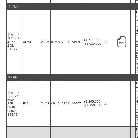
ミツビシ
ショート
ブロック
¥1,771,000
4G63
4G63
2,205
Φ85.5
23011-AM001
△
(¥1,610,000)
2.3L
STEP2
スバル
ショート
ブロック
FA24
¥1,265,000
2.5L
FA24
2,498
φ94.0
23011-AT007
△
(¥1,150,000)
HIGH
COMP
STEP1