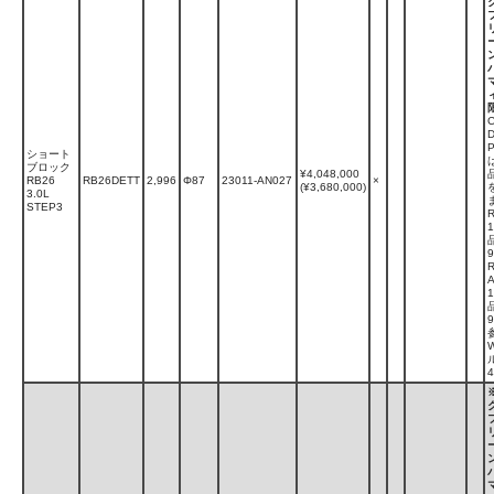
ショート
ブロック
¥4,048,000
RB26
RB26DETT
2,996
Φ87
23011-AN027
×
(¥3,680,000)
3.0L
STEP3
9
A
9