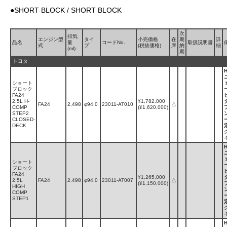
●SHORT BLOCK / SHORT BLOCK
次
排気
エンジン型
タイ
小売価格
在
期
詳
品名
量
コードNo.
取扱説明書
式
プ
(税抜価格)
庫
納
細
(ml)
期
トヨタ
ショート
ブロック
FA24
2.5L H-
¥1,782,000
FA24
2,498
φ94.0
23011-AT010
△
COMP
(¥1,620,000)
STEP2
CLOSED-
DECK
ショート
ブロック
FA24
¥1,265,000
2.5L
FA24
2,498
φ94.0
23011-AT007
△
(¥1,150,000)
HIGH
COMP
STEP1