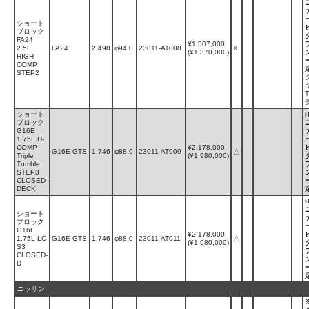
ショート
ブロック
FA24
¥1,507,000
2.5L
FA24
2,498
φ94.0
23011-AT008
×
(¥1,370,000)
HIGH
COMP
STEP2
ショート
ブロック
G16E
1.75L H-
COMP
¥2,178,000
G16E-GTS
1,746
φ88.0
23011-AT009
△
Triple
(¥1,980,000)
Tumble
STEP3
CLOSED-
DECK
ショート
ブロック
G16E
¥2,178,000
1.75L LC
G16E-GTS
1,746
φ88.0
23011-AT011
△
(¥1,980,000)
S3
CLOSED-
D
ニッサン