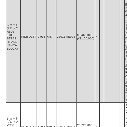
ショート
ブロック
RB26
3.0L
¥3,465,000
RB26DETT
2,996
Φ87
23011-AN028
×
STEP3
(¥3,150,000)
(TRADE
IN NEW
BLOCK)
9
A
9
ショート
ブロック
VR38
¥5,720,000
VR38DETT
4,255
Φ95.5
23011-AN023
×