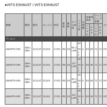
●VIITS EXHAUST / VIITS EXHAUST
アイド
近接排
リング
気音
パ
音量
テー
分
形
素
イ
車種
類別
型式
エンジン
年式
ル外
割
コー
ノ
ノ
状
材
プ
Ｈ
Ｈ
径
数
ー
ー
径
Ｋ
Ｋ
マ
マ
Ｓ
Ｓ
ル
ル
アバルト
60
-
ABA-,
65 x
ABARTH 595
31214T
312A3
17/02-
RS
S3
50
4
93
90
72
72
VI
3BA-
L&R
x
2
60
-
ABA-,
110
ABARTH 595
31214T
312A3
17/02-
RS
S3
50
4
93
90
72
71
VI
3BA-
L&R
x
2
60
-
ABA-,
65 x
ABARTH 695
31214T
312A3
17/02-
RS
S3
50
4
93
90
72
72
VI
3BA-
L&R
x
2
60
-
ABA-,
110
ABARTH 695
31214T
312A3
17/02-
RS
S3
50
4
93
90
72
71
VI
3BA-
L&R
x
2