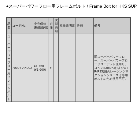
●スーパーパワーフロー用フレームボルト / Frame Bolt for HKS SUP
次
品
小売価格
在
期
コードNo.
取扱説明書
詳細
備考
名
(税抜価格)
庫
納
期
ス
ー
パ
ー
パ
ワ
旧スーパーパワーフロ
ー
ー、スーパーパワーフロ
フ
ーリローデッド使用可。
ロ
¥1,760
70007-AK002
○
コペン(L880K)およびGT-
ー
(¥1,600)
R(R35)用のレーシングサ
用
クションシリーズは専用
フ
ボルトのため使用不可。
レ
ー
ム
ボ
ル
ト