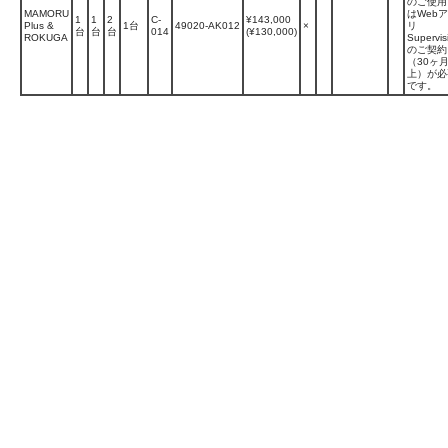
のご使用
MAMORU
はWeb
1
1
2
C-
¥143,000
Plus &
1台
49020-AK012
×
リ
台
台
台
014
(¥130,000)
ROKUGA
Supervis
のご契約
（30ヶ
上）が必
です。