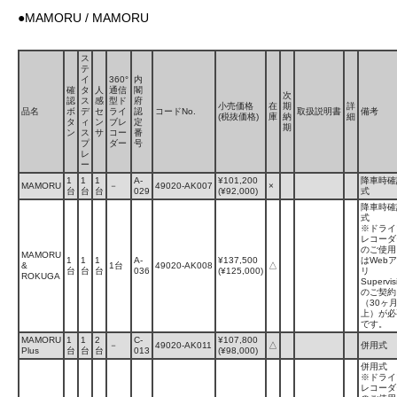
●MAMORU / MAMORU
ス
テ
イ
360°
内
確
タ
人
通信
閣
次
認
ス
感
型ド
府
小売価格
在
期
詳
品名
ボ
デ
セ
ライ
認
コードNo.
取扱説明書
備考
(税抜価格)
庫
納
細
タ
ィ
ン
ブレ
定
期
ン
ス
サ
コー
番
プ
ダー
号
レ
ー
1
1
1
A-
¥101,200
降車時確
MAMORU
－
49020-AK007
×
台
台
台
029
(¥92,000)
式
降車時確
式
※ドライ
レコーダ
のご使用
MAMORU
1
1
1
A-
¥137,500
はWeb
&
1台
49020-AK008
△
台
台
台
036
(¥125,000)
リ
ROKUGA
Supervis
のご契約
（30ヶ
上）が必
です。
MAMORU
1
1
2
C-
¥107,800
－
49020-AK011
△
併用式
Plus
台
台
台
013
(¥98,000)
併用式
※ドライ
レコーダ