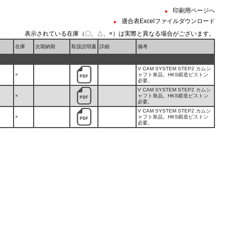
印刷用ページへ
適合表Excelファイルダウンロード
表示されている在庫（〇、△、×）は実際と異なる場合がございます。
在庫
次期納期
取扱説明書
詳細
備考
V CAM SYSTEM STEP2 カムシ
×
ャフト単品。HKS鍛造ピストン
必要。
V CAM SYSTEM STEP2 カムシ
×
ャフト単品。HKS鍛造ピストン
必要。
V CAM SYSTEM STEP2 カムシ
×
ャフト単品。HKS鍛造ピストン
必要。