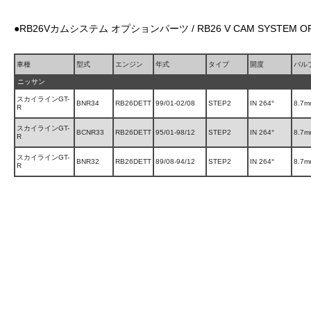
●RB26Vカムシステム オプションパーツ / RB26 V CAM SYSTEM OP
車種
型式
エンジン
年式
タイプ
開度
バル
ニッサン
スカイラインGT-
BNR34
RB26DETT
99/01-02/08
STEP2
IN 264°
8.7m
R
スカイラインGT-
BCNR33
RB26DETT
95/01-98/12
STEP2
IN 264°
8.7m
R
スカイラインGT-
BNR32
RB26DETT
89/08-94/12
STEP2
IN 264°
8.7m
R