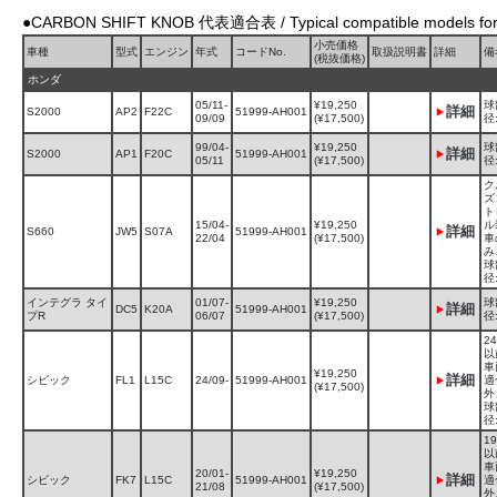
●CARBON SHIFT KNOB 代表適合表 / Typical compatible models f
小売価格
車種
型式
エンジン
年式
コードNo.
取扱説明書
詳細
備
(税抜価格)
ホンダ
05/11-
¥19,250
球
詳細
S2000
AP2
F22C
51999-AH001
09/09
(¥17,500)
径
99/04-
¥19,250
球
詳細
S2000
AP1
F20C
51999-AH001
05/11
(¥17,500)
径
ク
ズ
ト
15/04-
¥19,250
ル
詳細
S660
JW5
S07A
51999-AH001
22/04
(¥17,500)
車
み
球
径
インテグラ タイ
01/07-
¥19,250
球
詳細
DC5
K20A
51999-AH001
プR
06/07
(¥17,500)
径
24
以
車
¥19,250
詳細
シビック
FL1
L15C
24/09-
51999-AH001
適
(¥17,500)
外
球
径
19
以
車
20/01-
¥19,250
詳細
シビック
FK7
L15C
51999-AH001
適
21/08
(¥17,500)
外