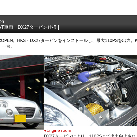
on
・A/T車両 DX27タービン仕様 ]
COPEN。HKS・DX27タービンをインストールし、最大110PSを出力。K
た一台。
●Engine room
DX27タービンにより、110PSまで出力向上され