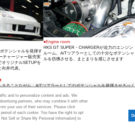
●Engine room
HKS GT SUPER・CHARGERが迫力のエンジン
のポテンシャルを発揮す
ルーム。A/Tツアラーとしての十分なポテンシャ
パーチャージャー販売実
ルを彷彿させる、まとまりを感じさせます
オリジナルSETUPを
と向井代表。
t
さることながら、A/Tツアラーとしてのポテンシャルを発揮させるべく、HK
。F-CON SZによるSETUPをオリジナルとし、「Z」に本来、求められる
raffic and to personalize content and ads. We
advertising partners, who may combine it with other
rom your use of their services. Please click
period of each cookie. You have the right to opt
D
Do Not Sell or Share My Personal Information] to