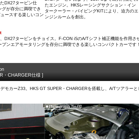
たDX27タービン仕
たエンジン。HKSレーシングサクション・イン
ングが存分に満喫でき
タークーラー・パイピングKITにより、迫力のエ
デュースする楽しいコン
ンジンルームを創出。
。
t
、DX27タービンをチョイス。F-CON iSのA/Tシフト補正機能を作
ープンエアモータリングを存分に満喫できる楽しいコンパクトカーです
on
PER・CHARGER仕様 ]
ス・デモカーZ33。HKS GT SUPER・CHARGERを搭載し、A/Tツア