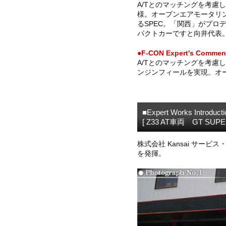
A/Tとのマッチングを考慮し
様。オープンエアモータリ
るSPEC。「関西」がプロ
パクトカーですと向井代表
●F-CON Expert's Commen
A/Tとのマッチングを考慮し
ンジンフィールを実現。オ
■Expert Works Introducti
[ Z33 AT車両 GT SU
株式会社 Kansai サービ
を発揮。