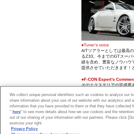
●Tuner's voice
A/Tツアラーとしては最高
るZ33。今までのGTスー
績を含め、豊富なノウハウで
提供させていただきます！
●F-CON Expert's Commen
そのエクステリアの完成度も
CHARGERをインストール
We collect unique personal identifiers such as cookies to analyze our t
発揮。楽しい[Z]。
share information about your use of our website with our analytics and 
information that you have provided to them or that they have collected f
"
here
" to see more details about how we use cookies and the retention 
out of our sharing of your information with our partners. Please click [
exercise your right.
Privacy Policy