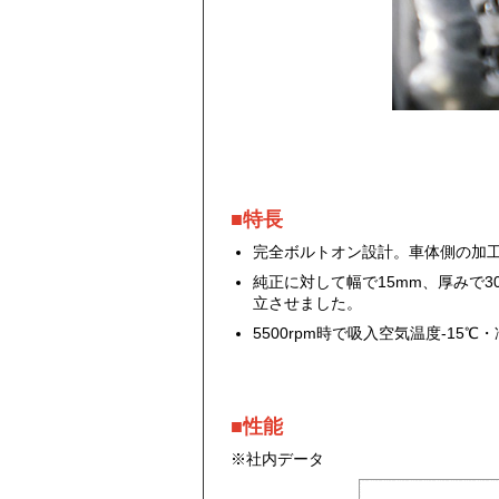
■特長
完全ボルトオン設計。車体側の加
純正に対して幅で15mm、厚みで
立させました。
5500rpm時で吸入空気温度-1
■性能
※社内データ