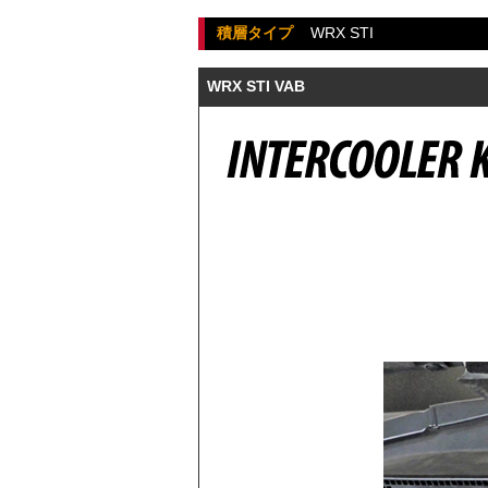
積層タイプ
WRX STI
WRX STI VAB