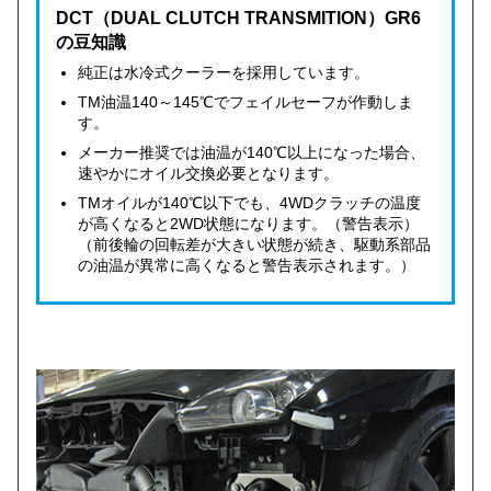
DCT（DUAL CLUTCH TRANSMITION）GR6
の豆知識
純正は水冷式クーラーを採用しています。
TM油温140～145℃でフェイルセーフが作動しま
す。
メーカー推奨では油温が140℃以上になった場合、
速やかにオイル交換必要となります。
TMオイルが140℃以下でも、4WDクラッチの温度
が高くなると2WD状態になります。（警告表示）
（前後輪の回転差が大きい状態が続き、駆動系部品
の油温が異常に高くなると警告表示されます。）