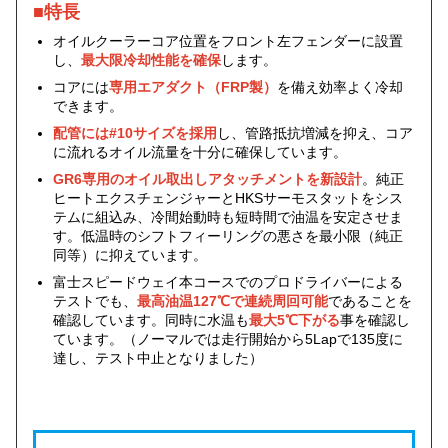
■特長
オイルクーラーコア位置をフロント左フェンダーに設置
し、
最大限冷却性能を確保
します。
コアには
専用エアダクト（FRP製）
を備え効率よく冷却
できます。
配管には#10サイズを採用
し、管路抵抗増減を抑え、コア
に流れるオイル流量を十分に確保しています。
GR6専用のオイル取出しアタッチメントを新設計
。純正
ヒートエクスチェンジャーとHKSサーモスタットをシス
テムに組込み、冷間始動時も短時間で油温を安定させま
す。低温時のシフトフィーリングの悪さを最小限（純正
同等）に抑えています。
富士スピードウェイ本コースでのプロドライバーによる
テストでも、
最高油温127℃で連続周回可能
であることを
確認しています。同時に水温も
最大5℃下がる
事を確認し
ています。（ノーマルでは走行開始から5Lapで135度に
達し、テスト中止となりました）