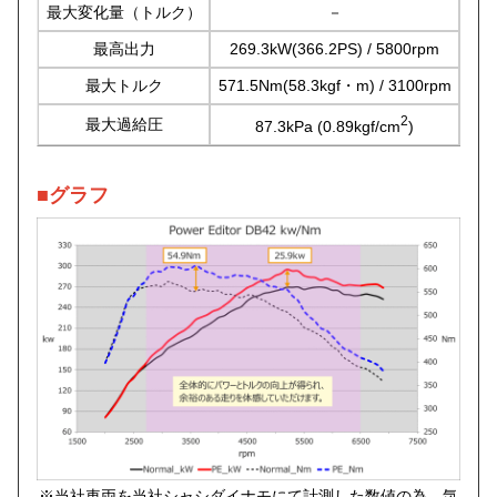
最大変化量（トルク）
－
54
最高出力
269.3kW(366.2PS) / 5800rpm
29
最大トルク
571.5Nm(58.3kgf・m) / 3100rpm
606
2
最大過給圧
87.3kPa (0.89kgf/cm
)
107
■グラフ
※当社車両を当社シャシダイナモにて計測した数値の為、気