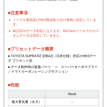
■注意事項
ノーマル車両及びHKS商品取り付け車両に対応していま
す。
純正ECUデータ対応になります。ReFlashツールでのカス
タムデータは対応していません。
■プリセットデータ概要
● TOYOTA SUPRA RZ [DB42]（日本仕様）対応のHKSデー
タ プリセット品
● データ制作時の装着パーツ ⇒ スーパーターボマフラー
／ドライカーボンレーシングサクション
■性能
Stock
最大変化量（出力）
－
2