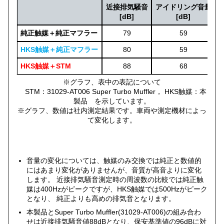
近接排気騒音
アイドリング音量
[dB]
[dB]
純正触媒＋純正マフラー
79
59
HKS触媒＋純正マフラー
80
59
HKS触媒＋STM
88
68
※グラフ、表中の表記について
STM：31029-AT006 Super Turbo Muffler， HKS触媒：本
製品 を示しています。
※グラフ、数値は社内測定結果です。車両や測定機材によっ
て変化します。
音量の変化については、触媒のみ交換では純正と数値的
にはあまり変化がありませんが、音質が高音よりに変化
します。 近接排気騒音測定時の周波数の比較では純正触
媒は400Hzがピークですが、HKS触媒では500Hzがピーク
となり、 純正よりも高めの排気音となります。
本製品とSuper Turbo Muffler(31029-AT006)の組み合わ
せは近接排気騒音値88dBとなり、保安基準値の96dBに対