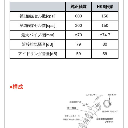
純正触媒
HKS触媒
第1触媒セル数[cpsi]
600
150
第2触媒セル数[cpsi]
300
150
最大パイプ径[mm]
φ70
φ74.7
近接排気騒音[dB]
79
80
アイドリング音量[dB]
59
59
■構成