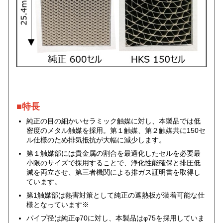
■特長
純正の目の細かいセラミック触媒に対し、本製品では低
密度のメタル触媒を採用。第１触媒、第２触媒共に150セ
ル仕様のため排気抵抗が大幅に減少します。
第１触媒部には貴金属の割合を最適化したセルを必要最
小限のサイズで採用することで、浄化性能確保と排圧低
減を両立させ、第三者機関による排ガス証明書を取得し
ています。
第1触媒部は熱害対策として純正の遮熱板が装着可能な仕
様となっています※
パイプ径は純正φ70に対し、本製品はφ75を採用していま