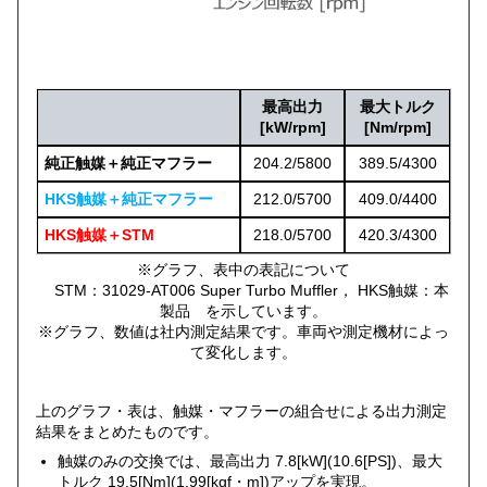
最高出力
最大トルク
[kW/rpm]
[Nm/rpm]
純正触媒＋純正マフラー
204.2/5800
389.5/4300
HKS触媒＋純正マフラー
212.0/5700
409.0/4400
HKS触媒＋STM
218.0/5700
420.3/4300
※グラフ、表中の表記について
STM：31029-AT006 Super Turbo Muffler， HKS触媒：本
製品 を示しています。
※グラフ、数値は社内測定結果です。車両や測定機材によっ
て変化します。
上のグラフ・表は、触媒・マフラーの組合せによる出力測定
結果をまとめたものです。
触媒のみの交換では、最高出力 7.8[kW](10.6[PS])、最大
トルク 19.5[Nm](1.99[kgf・m])アップを実現。