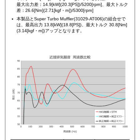
最大出力差：14.9[kW](20.3[PS])/5200[rpm]、最大トルク
差：26.6[Nm](2.71[kgf・m])/5300[rpm]
本製品とSuper Turbo Muffler(31029-AT006)の組合せで
は、最高出力 13.8[kW](18.8[PS])、最大トルク 30.8[Nm]
(3.14[kgf・m])アップとなります。