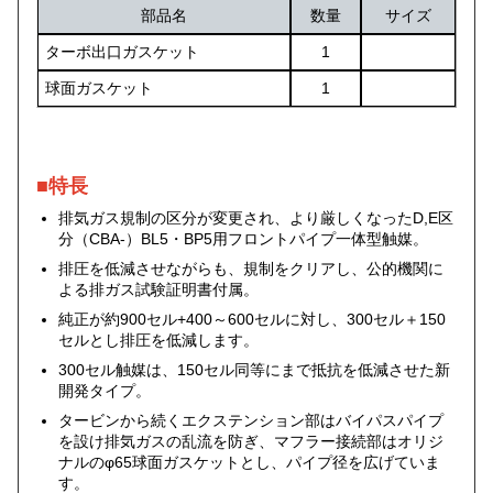
部品名
数量
サイズ
ターボ出口ガスケット
1
球面ガスケット
1
■特長
排気ガス規制の区分が変更され、より厳しくなったD,E区
分（CBA-）BL5・BP5用フロントパイプ一体型触媒。
排圧を低減させながらも、規制をクリアし、公的機関に
よる排ガス試験証明書付属。
純正が約900セル+400～600セルに対し、300セル＋150
セルとし排圧を低減します。
300セル触媒は、150セル同等にまで抵抗を低減させた新
開発タイプ。
タービンから続くエクステンション部はバイパスパイプ
を設け排気ガスの乱流を防ぎ、マフラー接続部はオリジ
ナルのφ65球面ガスケットとし、パイプ径を広げていま
す。