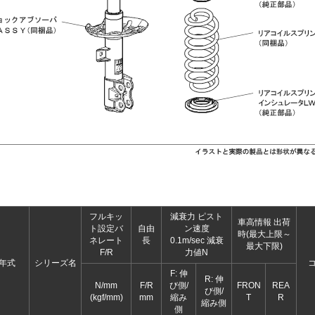
フルキッ
減衰力 ピスト
車高情報 出荷
ト設定バ
自由
ン速度
時(最大上限～
ネレート
長
0.1m/sec 減衰
最大下限)
F/R
力値N
年式
シリーズ名
コ
F: 伸
R: 伸
N/mm
F/R
び側/
FRON
REA
び側/
(kgf/mm)
mm
縮み
T
R
縮み側
側