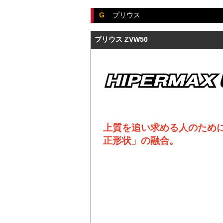
G
プリウス
プリウス ZVW50
上質を追い求める人のため
正形状」の融合。