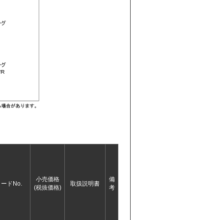
小売価格
備
ードNo.
取扱説明書
(税抜価格)
考