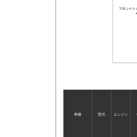
車種
型式
エンジン