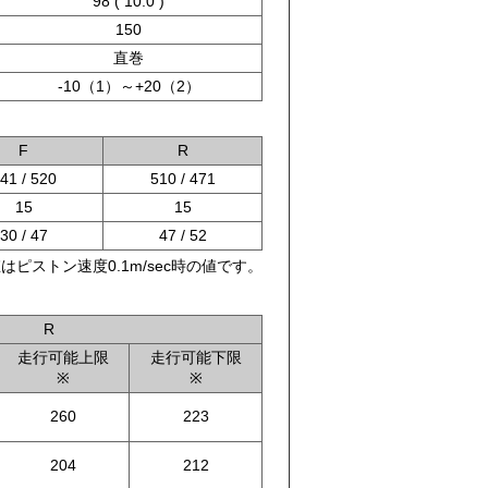
98 ( 10.0 )
150
直巻
-10（1）～+20（2）
F
R
41 / 520
510 / 471
15
15
30 / 47
47 / 52
はピストン速度0.1m/sec時の値です。
R
走行可能上限
走行可能下限
※
※
260
223
204
212