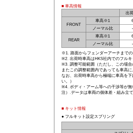
■ 車高情報
出
車高※1
FRONT
ノーマル比
車高※1
REAR
ノーマル比
※1. 路面からフェンダーアーチまで
※2. 出荷時車高はHKS社内でのフ
※3. 調整可能範囲（ただし、この
またこの調整範囲内であっても車高に
なお、出荷時車高から極端に車高を下
い。）
※4. ボディ・アーム等への干渉等
注）.データは車両の個体差・組み立
■ キット情報
● フルキット設定スプリング