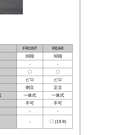
FRONT
REAR
30段
30段
-
-
〇
〇
ピロ
ピロ
倒立
正立
成
一体式
一体式
不可
不可
-
-
-
〇 (19.8)