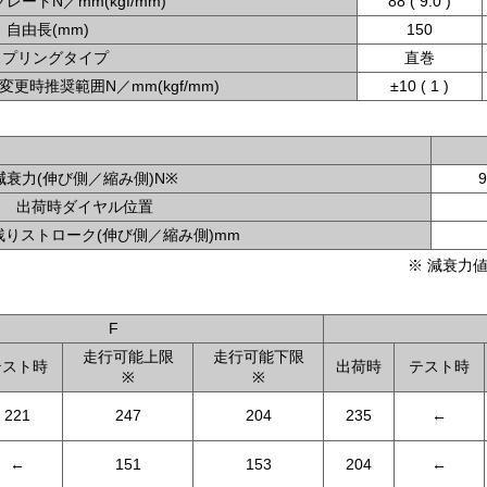
レートN／mm(kgf/mm)
88 ( 9.0 )
自由長(mm)
150
スプリングタイプ
直巻
更時推奨範囲N／mm(kgf/mm)
±10 ( 1 )
減衰力(伸び側／縮み側)N※
9
出荷時ダイヤル位置
りストローク(伸び側／縮み側)mm
※ 減衰力値
F
走行可能上限
走行可能下限
テスト時
出荷時
テスト時
※
※
221
247
204
235
←
←
151
153
204
←