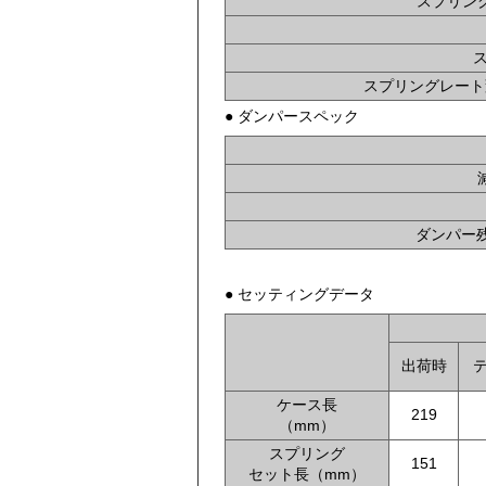
スプリング
スプリングレート変
● ダンパースペック
ダンパー残
● セッティングデータ
出荷時
ケース長
219
（mm）
スプリング
151
セット長（mm）