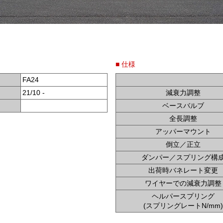
■ 仕様
FA24
21/10 -
減衰力調整
ベースバルブ
全長調整
アッパーマウント
倒立／正立
ダンパー／スプリング構
出荷時バネレート変更
ワイヤーでの減衰力調整
ヘルパースプリング
(スプリングレートN/mm)