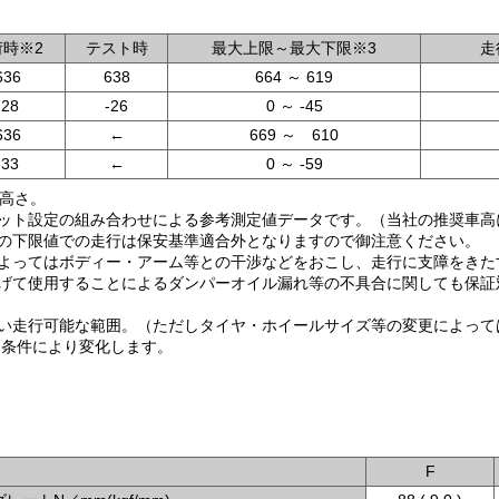
荷時※2
テスト時
最大上限～最大下限※3
走
636
638
664 ～ 619
-28
-26
0 ～ -45
636
←
669 ～ 610
-33
←
0 ～ -59
の高さ。
ルキット設定の組み合わせによる参考測定値データです。（当社の推奨車
場合の下限値での走行は保安基準適合外となりますので御注意ください。
よってはボディー・アーム等との干渉などをおこし、走行に支障をきた
げて使用することによるダンパーオイル漏れ等の不具合に関しても保証
が無い走行可能な範囲。（ただしタイヤ・ホイールサイズ等の変更によっ
て条件により変化します。
F