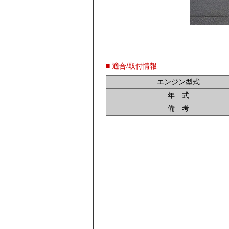
■ 適合/取付情報
エンジン型式
年 式
備 考