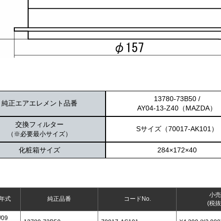
13780-73B50 /
純正エアエレメント品番
AY04-13-Z40（MAZDA）
交換フィルター
Sサイズ（70017-AK101）
（※必要最小サイズ）
化粧箱サイズ
284×172×40
小売
年式
純正品番
コードNo.
(税抜
/09