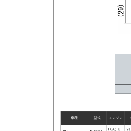
車種
型式
エンジン
F6A(TU
91