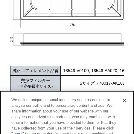
純正エアエレメント品番
16546-V0100, 16546-AA020, 16546
交換フィルター
Sサイズ（70017-AK101）
（※必要最小サイズ）
化粧箱サイズ
284×172×40
We collect unique personal identifiers such as cookies to
analyze our traffic and to personalize content and ads. We
share information about your use of our website with our
analytics and advertising partners, who may combine it with
other information that you have provided to them or that they
車種
型式
エンジン
年式
純正品番
コード
have collected from your use of their services. Please click
"
here
" to see more details about how we use cookies and