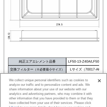
純正エアエレメント品番
LF50-13-Z40A/LF50-13-
交換フィルター
Lサイズ（70017-AK103
（※必要最小サイズ）
化粧箱サイズ
316×212×60
We collect unique personal identifiers such as cookies to
analyze our traffic and to personalize content and ads. We
share information about your use of our website with our
analytics and advertising partners, who may combine it with
other information that you have provided to them or that they
車種
型式
エンジン
年式
純正品番
コード
have collected from your use of their services. Please click