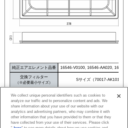
純正エアエレメント品番
16546-V0100, 16546-AA020, 16546
交換フィルター
Sサイズ（70017-AK101）
（※必要最小サイズ）
化粧箱サイズ
284×172×40
We collect unique personal identifiers such as cookies to
analyze our traffic and to personalize content and ads. We
share information about your use of our website with our
analytics and advertising partners, who may combine it with
other information that you have provided to them or that they
車種
型式
エンジン
年式
純正品番
コードN
have collected from your use of their services. Please click
"
here
" to see more details about how we use cookies and