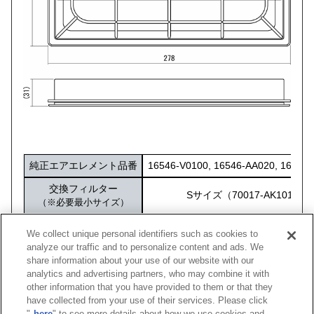
純正エアエレメント品番
16546-V0100, 16546-AA020, 16546
交換フィルター
Sサイズ（70017-AK101）
（※必要最小サイズ）
化粧箱サイズ
284×172×40
We collect unique personal identifiers such as cookies to
analyze our traffic and to personalize content and ads. We
share information about your use of our website with our
analytics and advertising partners, who may combine it with
other information that you have provided to them or that they
車種
型式
エンジン
年式
純正品番
コード
have collected from your use of their services. Please click
"
here
" to see more details about how we use cookies and