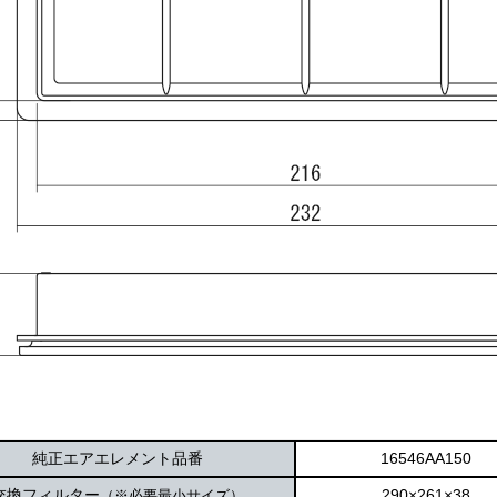
純正エアエレメント品番
16546AA150
交換フィルター
290×261×38
（※必要最小サイズ）