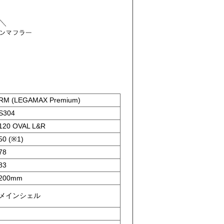
RM (LEGAMAX Premium)
S304
120 OVAL L&R
50 (※1)
78
83
200mm
メインシェル