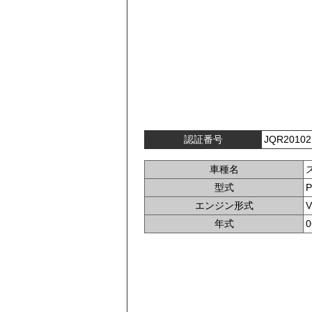
認証番号
JQR20102
車種名
型式
P
エンジン形式
年式
0