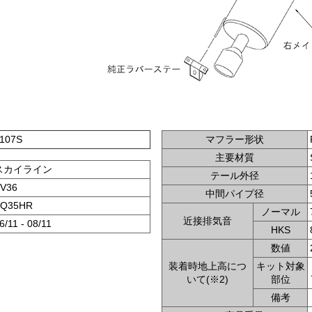
107S
マフラー形状
主要材質
スカイライン
テール外径
V36
中間パイプ径
VQ35HR
ノーマル
近接排気音
6/11 - 08/11
HKS
数値
装着時地上高につ
キット対象
いて(※2)
部位
備考