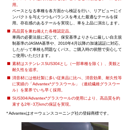
用。
ベースとなる車種を各方面から検証を行い、リアビューにイ
ンパクトを与えつつもバランスを考えた最適なテールを採
用。存在感のあるテールを実現し、車を上品に演出します。
高品質を兼ね備えた各種認定品。
車両の必要法規に応じて、保安基準よりさらに厳しい自主規
制基準のJASMA基準や、2010年4月以降の加速認証に対応。
したがって車検も問題なくパス。ご購入時の状態で安心して
ご使用いただけます。
素材はステンレスSUS304とし（一部車種を除く）、美観と
耐久性を追求。
消音材には他社製に多い従来品に比べ、消音効果、耐久性等
に実績の「Advantex*グラスウール」（連続繊維グラスウー
ル）を業界でいち早く採用。
SUS304/Advantex*グラスウールの使用により、高品質を約
束する2年･3万kmの保証を実現。
* Advantexはオーウェンスコーニング社の登録商標です。