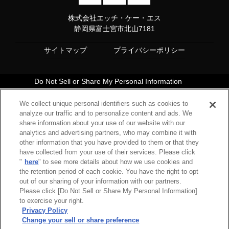
株式会社エッチ・ケー・エス
静岡県富士宮市北山7181
サイトマップ
プライバシーポリシー
Do Not Sell or Share My Personal Information
Copyright© 1997 HKS Co., Ltd. all rights reserved.
We collect unique personal identifiers such as cookies to
analyze our traffic and to personalize content and ads. We
share information about your use of our website with our
analytics and advertising partners, who may combine it with
other information that you have provided to them or that they
have collected from your use of their services. Please click
"
here
" to see more details about how we use cookies and
the retention period of each cookie. You have the right to opt
out of our sharing of your information with our partners.
Please click [Do Not Sell or Share My Personal Information]
to exercise your right.
Privacy Policy
Change your sell or share preference