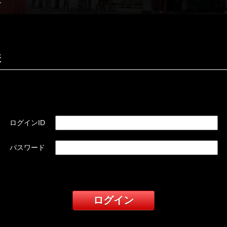
ン
様
ログインID
パスワード