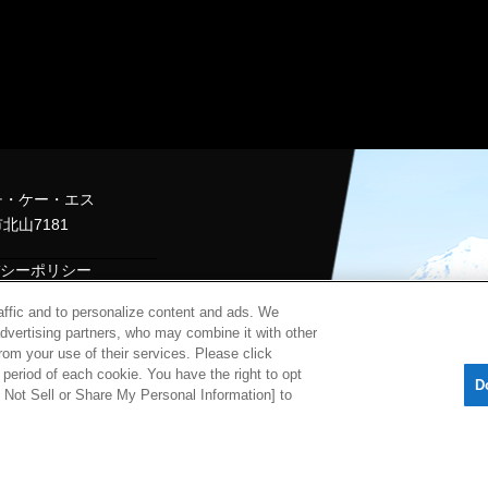
チ・ケー・エス
北山7181
シーポリシー
raffic and to personalize content and ads. We
al Information
advertising partners, who may combine it with other
rom your use of their services. Please click
ghts reserved.
period of each cookie. You have the right to opt
D
Do Not Sell or Share My Personal Information] to