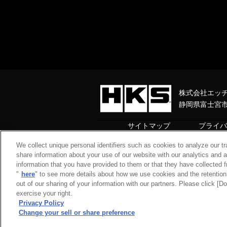
株式会社エッ
静岡県富士宮市
サイトマップ
プライバ
We collect unique personal identifiers such as cookies to analyze our t
Do Not Sell or Share My Person
share information about your use of our website with our analytics and 
information that you have provided to them or that they have collected f
Copyright© 1997 HKS Co., Ltd. all ri
"
here
" to see more details about how we use cookies and the retention 
out of our sharing of your information with our partners. Please click [
exercise your right.
Privacy Policy
Change your sell or share preference