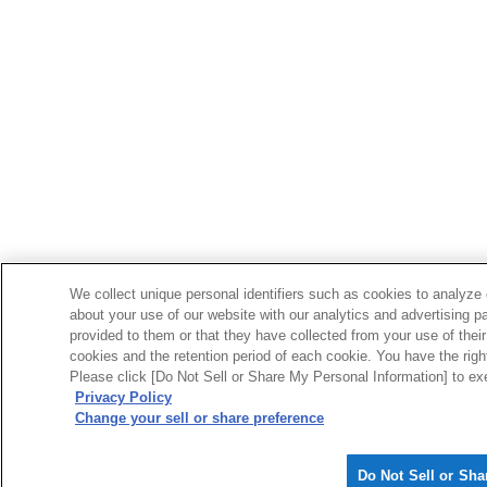
We collect unique personal identifiers such as cookies to analyze 
about your use of our website with our analytics and advertising p
provided to them or that they have collected from your use of their
cookies and the retention period of each cookie. You have the right 
Please click [Do Not Sell or Share My Personal Information] to exe
Privacy Policy
Change your sell or share preference
Do Not Sell or Sha