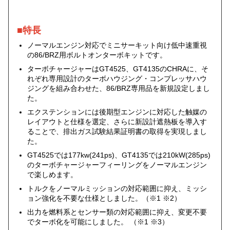
■特長
ノーマルエンジン対応でミニサーキット向け低中速重視
の86/BRZ用ボルトオンターボキットです。
ターボチャージャーはGT4525、GT4135のCHRAに、そ
れぞれ専用設計のターボハウジング・コンプレッサハウ
ジングを組み合わせた、86/BRZ専用品を新規設定しまし
た。
エクステンションには後期型エンジンに対応した触媒の
レイアウトと仕様を選定、さらに新設計遮熱板を導入す
ることで、排出ガス試験結果証明書の取得を実現しまし
た。
GT4525では177kw(241ps)、GT4135では210kW(285ps)
のターボチャージャーフィーリングをノーマルエンジン
で楽しめます。
トルクをノーマルミッションの対応範囲に抑え、ミッシ
ョン強化を不要な仕様としました。（※1 ※2）
出力を燃料系とセンサー類の対応範囲に抑え、変更不要
でターボ化を可能にしました。 （※1 ※3）