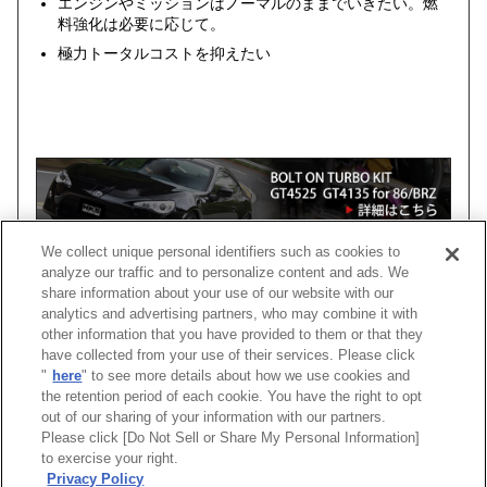
エンジンやミッションはノーマルのままでいきたい。燃
料強化は必要に応じて。
極力トータルコストを抑えたい
We collect unique personal identifiers such as cookies to
analyze our traffic and to personalize content and ads. We
share information about your use of our website with our
analytics and advertising partners, who may combine it with
車種
類別
型式
エンジン
年式
タービンサ
other information that you have provided to them or that they
have collected from your use of their services. Please click
"
here
" to see more details about how we use cookies and
86
4BA-, DBA-
ZN6
FA20
12/04 -21/10
GT4135
the retention period of each cookie. You have the right to opt
out of our sharing of your information with our partners.
Please click [Do Not Sell or Share My Personal Information]
[
CLOSE
]
to exercise your right.
Privacy Policy