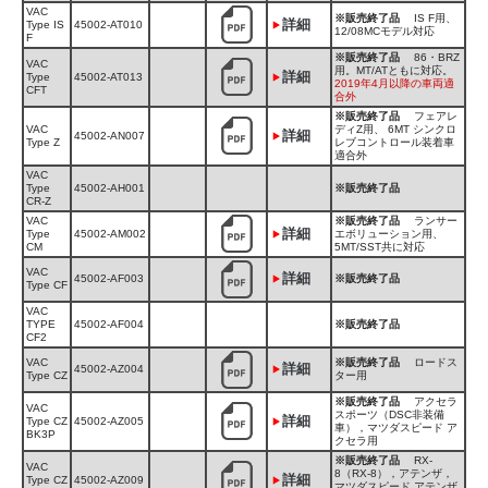
VAC
※販売終了品
IS F用、
詳細
Type IS
45002-AT010
12/08MCモデル対応
F
※販売終了品
86・BRZ
VAC
用。MT/ATともに対応。
詳細
Type
45002-AT013
2019年4月以降の車両適
CFT
合外
※販売終了品
フェアレ
VAC
ディZ用、 6MT シンクロ
詳細
45002-AN007
Type Z
レブコントロール装着車
適合外
VAC
Type
45002-AH001
※販売終了品
CR-Z
VAC
※販売終了品
ランサー
詳細
Type
45002-AM002
エボリューション用、
CM
5MT/SST共に対応
VAC
詳細
45002-AF003
※販売終了品
Type CF
VAC
TYPE
45002-AF004
※販売終了品
CF2
VAC
※販売終了品
ロードス
詳細
45002-AZ004
Type CZ
ター用
※販売終了品
アクセラ
VAC
スポーツ（DSC非装備
詳細
Type CZ
45002-AZ005
車），マツダスピード ア
BK3P
クセラ用
※販売終了品
RX-
VAC
8（RX-8），アテンザ，
詳細
Type CZ
45002-AZ009
マツダスピード アテンザ