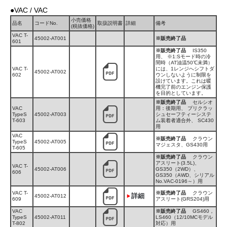
●VAC / VAC
小売価格
品名
コードNo.
取扱説明書
詳細
備考
(税抜価格)
VAC T-
45002-AT001
※販売終了品
601
※販売終了品
IS350
用、 ※1:Sモード時の冷
間時（AT油温50℃未満）
VAC T-
には、1レンジへシフトダ
45002-AT002
602
ウンしないように制限を
設けています。これは暖
機完了前のエンジン保護
を目的としています。
※販売終了品
セルシオ
VAC
用：後期用、 プリクラッ
TypeS
45002-AT003
シュセーフティーシステ
T-603
ム装着者適合外、 SC430
用
VAC
※販売終了品
クラウン
TypeS
45002-AT005
マジェスタ、GS430用
T-605
※販売終了品
クラウン
アスリート(3.5L)、
VAC T-
45002-AT006
GS350（2WD）、
606
GS350（AWD、シリアル
No.VAC-0196～）用
VAC T-
※販売終了品
クラウン
詳細
45002-AT012
609
アスリート(GRS204)用
VAC
※販売終了品
GS460，
TypeS
45002-AT011
LS460（12/10MCモデル
T-802
対応）用