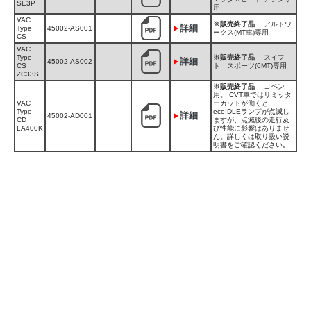
SE3P
用
VAC
※販売終了品
アルトワ
詳細
Type
45002-AS001
ークス(MT車)専用
CS
VAC
Type
※販売終了品
スイフ
詳細
45002-AS002
CS
ト スポーツ(6MT)専用
ZC33S
※販売終了品
コペン
用。 CVT車ではリミッタ
VAC
ーカットが働くと
Type
ecoIDLEランプが点滅し
詳細
45002-AD001
CD
ますが、点滅後の走行及
LA400K
び性能に影響はありませ
ん。詳しくは取り扱い説
明書をご確認ください。