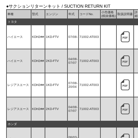
●サクションリターンキット / SUCTION RETURN KIT
小売価格
詳
車種
型式
エンジン
年式
コードNo.
取扱説明書
(税抜価格)
細
トヨタ
ハイエース
KDH2##
1KD-FTV
07/08-
71002-AT003
04/08-
ハイエース
KDH2##
2KD-FTV
71002-AT003
07/07
07/08-
レジアスエース
KDH2##
1KD-FTV
71002-AT003
20/04
04/08-
レジアスエース
KDH2##
2KD-FTV
71002-AT003
07/07
ホンダ
06/03-