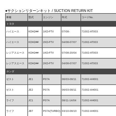
●サクションリターンキット / SUCTION RETURN KIT
車種
型式
エンジン
年式
コードNo.
トヨタ
ハイエース
KDH2##
1KD-FTV
07/08-
71002-AT003
ハイエース
KDH2##
2KD-FTV
04/08-07/07
71002-AT003
レジアスエース
KDH2##
1KD-FTV
07/08-20/04
71002-AT003
レジアスエース
KDH2##
2KD-FTV
04/08-07/07
71002-AT003
ホンダ
ゼスト
JE1
P07A
06/03-08/11
71002-AH001
ゼスト
JE2
P07A
06/03-08/11
71002-AH001
ライフ
JC1
P07A
08/11-14/04
71002-AH001
ライフ
JB7
P07A(TURBO)
03/10-08/10
71002-AH001