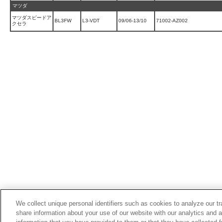
マツダ
マツダスピードア
BL3FW
L3-VDT
09/06-13/10
71002-AZ002
クセラ
We collect unique personal identifiers such as cookies to analyze our t
share information about your use of our website with our analytics and 