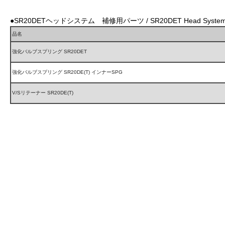
●SR20DETヘッドシステム 補修用パーツ / SR20DET Head System Re
品名
強化バルブスプリング SR20DET
強化バルブスプリング SR20DE(T) インナーSPG
V/Sリテーナー SR20DE(T)