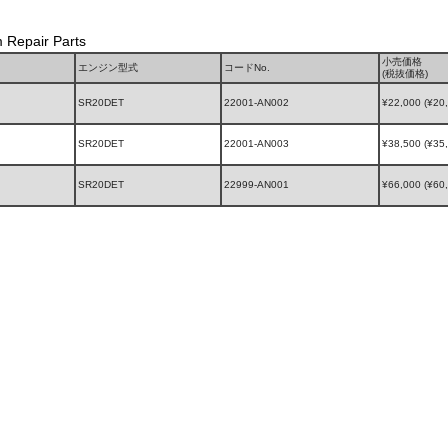
pair Parts
小売価格
エンジン型式
コードNo.
(税抜価格)
SR20DET
22001-AN002
¥22,000 (¥20
SR20DET
22001-AN003
¥38,500 (¥35
SR20DET
22999-AN001
¥66,000 (¥60