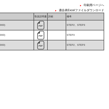
印刷用ページへ
適合表Excelファイルダウンロード
取扱説明書
詳細
備考
,000)
STEP2、STEP3
,000)
STEP3
,000)
STEP2、STEP3