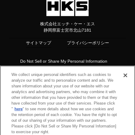
株式会社エッチ・ケー・エス
静岡県富士宮市北山7181
サイトマップ
プライバシーポリシー
Do Not Sell or Share My Personal Information
Copyright© 1997 HKS Co., Ltd. all rights reserved.
We collect unique personal identifiers such as cookies to
analyze our traffic and to personalize content and ads. We
share information about your use of our website with our
analytics and advertising partners, who may combine it with
other information that you have provided to them or that they
have collected from your use of their services. Please click
"
here
" to see more details about how we use cookies and
the retention period of each cookie. You have the right to opt
out of our sharing of your information with our partners.
Please click [Do Not Sell or Share My Personal Information]
to exercise your right.