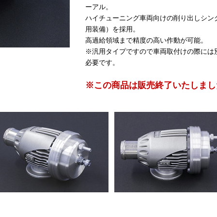
ーアル。
ハイチューニング車両向けの削り出しシン
用装備）を採用。
高過給領域まで精度の高い作動が可能。
※汎用タイプですので車両取付けの際には
必要です。
※この商品は販売終了いたしまし