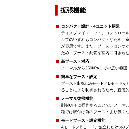
拡張機能
コンパクト設計・4ユニット構造
ディスプレイユニット、コントロー
ルブのいずれもコンパクトなため、
が容易です。また、ブーストセンサ
ため、ブースト配管を室内に引き込
高ブースト対応
ノーマルから250kPaまでの広い範
簡単なブースト設定
ブースト制御はAモード／Bモードそ
ることにより制御されるため、直感
ノーマル復帰機能
制御OFFに操作することで、ノーマ
種では取付け前のブーストより低く
モードブースト設定機能
Aモード／Bモード、独立した2つの