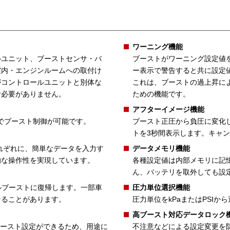
ワーニング機能
ルユニット、ブーストセンサ・バ
ブーストがワーニング設定値
室内・エンジンルームへの取付け
ー表示で警告すると共に設定
がコントロールユニットと別体な
これは、ブーストの過上昇に
む必要がありません。
ための機能です。
アフターイメージ機能
囲でブースト制御が可能です。
ブースト正圧から負圧に変化
トを3秒間表示します。キャ
れぞれに、簡単なデータを入力す
データメモリ機能
的な操作性を実現しています。
各種設定値は内部メモリに記
ん、バッテリを取外しても設
ルブーストに復帰します。一部車
圧力単位選択機能
なることがあります。
圧力単位をkPaまたはPSIか
高ブースト対応データロック
ブースト設定ができるため、用途に
不注意などによる設定変更を