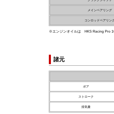
クランクシャフト
メインベアリング
コンロッドベアリン
※エンジンオイルは HKS Racing Pr
諸元
ボア
ストローク
排気量