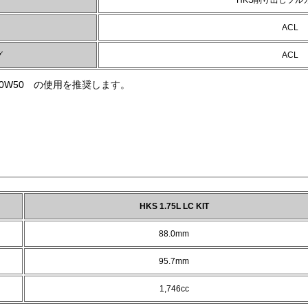
HKS削り出しフル
ACL
グ
ACL
o 10W50 の使用を推奨します。
HKS 1.75L LC KIT
88.0mm
95.7mm
1,746cc