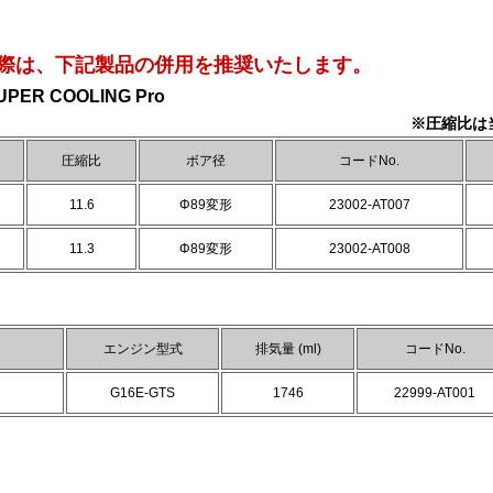
際は、下記製品の併用を推奨いたします。
UPER COOLING Pro
※圧縮比は当
圧縮比
ボア径
コードNo.
11.6
Φ89変形
23002-AT007
11.3
Φ89変形
23002-AT008
エンジン型式
排気量 (ml)
コードNo.
G16E-GTS
1746
22999-AT001