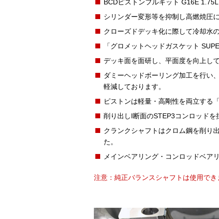
BCDピストンフルキット G16E 1.
シリンダー変形等を抑制し高燃焼圧
クローズドデッキ化に際して冷却水
「グロメットヘッドガスケット SUPE
デッキ面を面研し、平面度を向上し
ダミーヘッドボーリング加工を行い
軽減しております。
ピストンは軽量・高剛性を両立する「
削り出しI断面のSTEP3コンロッ
クランクシャフトはクロム鋼を削り
た。
メインベアリング・コンロッドベア
注意：純正バランスシャフトは使用でき