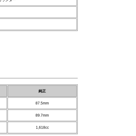
カウンター
純正
87.5mm
89.7mm
1,618cc