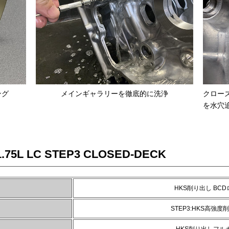
ング
メインギャラリーを徹底的に洗浄
クロー
を水穴
.75L LC STEP3 CLOSED-DECK
HKS削り出し BC
STEP3:HKS高強度