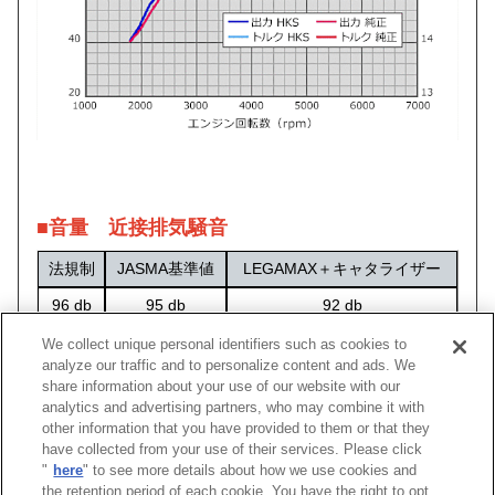
■音量 近接排気騒音
法規制
JASMA基準値
LEGAMAX＋キャタライザー
96 db
95 db
92 db
We collect unique personal identifiers such as cookies to
analyze our traffic and to personalize content and ads. We
share information about your use of our website with our
analytics and advertising partners, who may combine it with
車種
類別
型式
エンジン
年式
パイプ径
other information that you have provided to them or that they
have collected from your use of their services. Please click
"
here
" to see more details about how we use cookies and
ロードスター
CBA-
NCEC
LF-VE
05/08 -08/11
φ65 - φ65
33
the retention period of each cookie. You have the right to opt