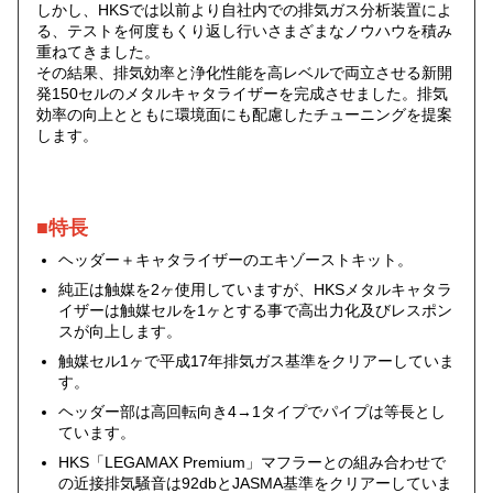
しかし、HKSでは以前より自社内での排気ガス分析装置によ
る、テストを何度もくり返し行いさまざまなノウハウを積み
重ねてきました。
その結果、排気効率と浄化性能を高レベルで両立させる新開
発150セルのメタルキャタライザーを完成させました。排気
効率の向上とともに環境面にも配慮したチューニングを提案
します。
■特長
ヘッダー＋キャタライザーのエキゾーストキット。
純正は触媒を2ヶ使用していますが、HKSメタルキャタラ
イザーは触媒セルを1ヶとする事で高出力化及びレスポン
スが向上します。
触媒セル1ヶで平成17年排気ガス基準をクリアーしていま
す。
ヘッダー部は高回転向き4→1タイプでパイプは等長とし
ています。
HKS「LEGAMAX Premium」マフラーとの組み合わせで
の近接排気騒音は92dbとJASMA基準をクリアーしていま