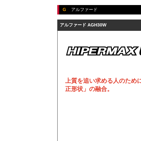
G
アルファード
アルファード AGH30W
上質を追い求める人のため
正形状」の融合。