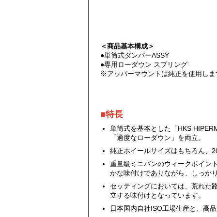
＜商品基本構成＞
●単筒式ダンパーASSY
●専用ローダウン スプリング
※アッパーマウントは純正を使用しま
■特長
単筒式を基本とした「HKS HI
「適度なローダウン」を両立。
純正ホイールサイズはもちろん、2
重量級ミニバンのウィークポイン
かな味付けでありながら、しっか
セッティングにおいては、荒れた
立する味付けとなっています。
日本国内自社ISO工場生産と、高品