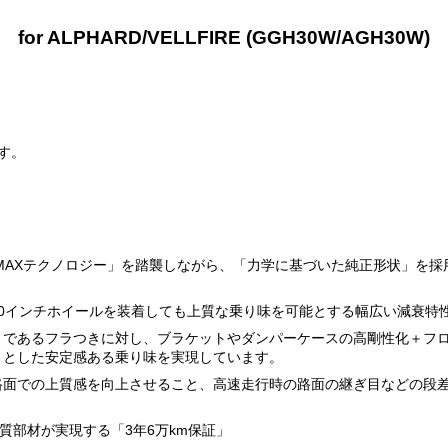
for ALPHARD/VELLFIRE (GGH30W/AGH30W)
す。
PERMAXテクノロジー」を踏襲しながら、「力学に基づいた純正形状」を
0インチホイールを装着しても上質な乗り味を可能とする幅広い減衰特
トであるフラつきに対し、ブラケットやダンパーケースの高剛性化＋フ
りとした安定感ある乗り味を実現しています。
路面での上質感を向上させること、高速走行時の路面の継ぎ目などの段
質部材が実現する「3年6万km保証」