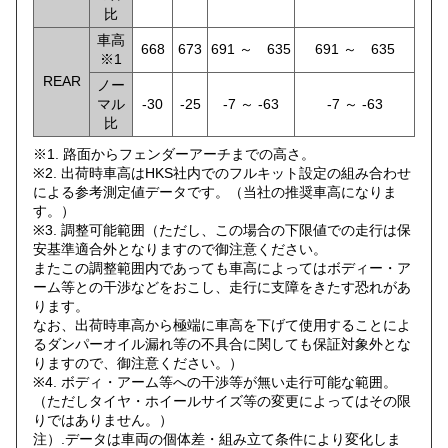
比
車高
668
673
691 ～ 635
691 ～ 635
※1
REAR
ノー
マル
-30
-25
-7 ～ -63
-7 ～ -63
比
※1. 路面からフェンダーアーチまでの高さ。
※2. 出荷時車高はHKS社内でのフルキット設定の組み合わせ
による参考測定値データです。（当社の推奨車高になりま
す。）
※3. 調整可能範囲（ただし、この場合の下限値での走行は保
安基準適合外となりますので御注意ください。
またこの調整範囲内であっても車高によってはボディー・ア
ーム等との干渉などをおこし、走行に支障をきたす恐れがあ
ります。
なお、出荷時車高から極端に車高を下げて使用することによ
るダンパーオイル漏れ等の不具合に関しても保証対象外とな
りますので、御注意ください。）
※4. ボディ・アーム等への干渉等が無い走行可能な範囲。
（ただしタイヤ・ホイールサイズ等の変更によってはその限
りではありません。）
注）.データは車両の個体差・組み立て条件により変化しま