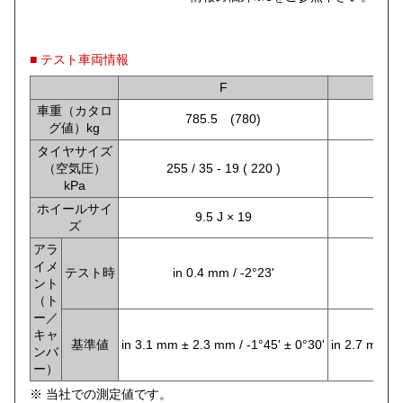
■ テスト車両情報
F
車重（カタロ
785.5 (780)
グ値）kg
タイヤサイズ
（空気圧）
255 / 35 - 19 ( 220 )
275 /
kPa
ホイールサイ
9.5 J × 19
ズ
アラ
イメ
テスト時
in 0.4 mm / -2°23'
in 
ント
（ト
ー／
キャ
基準値
in 3.1 mm ± 2.3 mm / -1°45' ± 0°30'
in 2.7 mm ± 
ンバ
ー）
※ 当社での測定値です。