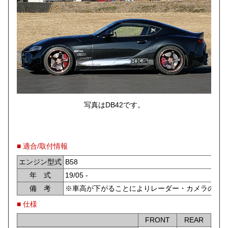
写真はDB42です。
■ 適合/取付情報
エンジン型式
B58
年 式
19/05 -
備 考
※車高が下がることによりレーダー・カメラの照射範囲の
■ 仕様
FRONT
REAR