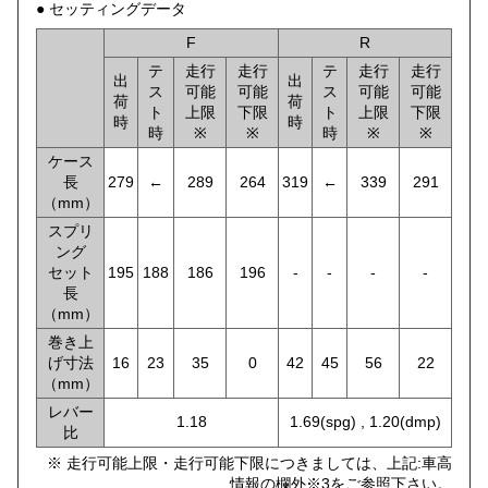
● セッティングデータ
F
R
テ
走行
走行
テ
走行
走行
出
出
ス
可能
可能
ス
可能
可能
荷
荷
ト
上限
下限
ト
上限
下限
時
時
時
※
※
時
※
※
ケース
長
279
←
289
264
319
←
339
291
（mm）
スプリ
ング
セット
195
188
186
196
-
-
-
-
長
（mm）
巻き上
げ寸法
16
23
35
0
42
45
56
22
（mm）
レバー
1.18
1.69(spg) , 1.20(dmp)
比
※ 走行可能上限・走行可能下限につきましては、上記:車高
情報の欄外※3をご参照下さい。