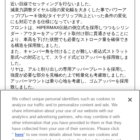
近い目線でセッティングを行ないました。
減衰力調整ダイヤル1段の変化幅を大きくした事でパワーア
ップ/ブレーキ強化/タイヤグリップ向上といった条件の変化
にも対応できる仕様になっています。
フロントは、HIPERMAX伝統の倒立式を採用しつつもシリン
ダー・アウターをアップライト取付け部に貫通させることに
より、車高を下げた状態でも必要なストローク量を確保でき
る構造を採用致しました。
また、キャンバー角を付けることが難しい差込式ストラット
形式への対応として、スライド式ピロアッパーを採用致しま
した。
リヤは、アルミ削り出しの専用アッパープレートを採用し、
強度が必要な部分を見極めた上で軽量化も考慮致しました。
アッパーマウントは乗り心地を考慮し、ゴムアッパーを採用
致しました。
フロント・リヤ共に直巻形状のスプリングを採用し、スプリ
ングレートの変更を容易に致しました。
We collect unique personal identifiers such as cookies to
内部部品の見直しにより3年6万キロ補償の高耐久を実現致し
analyze our traffic and to personalize content and ads. We
ました。
share information about your use of our website with our
※別途、電制ショックアブソーバーを取り外したことによる
analytics and advertising partners, who may combine it with
エラーキャンセラーが必要です。
other information that you have provided to them or that they
※出荷時はDB22用に調整されている為、DB42に取付ける場
have collected from your use of their services. Please click
合はテスト時のデータに調整してください。
"
here
" to see more details about how we use cookies and