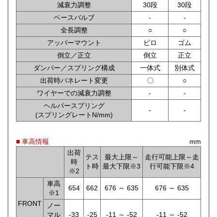
減衰力調整
30段
30段
ベースバルブ
-
-
全長調整
○
○
アッパーマウント
ピロ
ゴム
倒立／正立
倒立
正立
ダンパー／スプリング構成
一体式
別体式
出荷時バネレート変更
〇
○
ワイヤーでの減衰力調整
-
‐
ヘルパースプリング
-
-
(スプリングレートN/mm)
■ 車高情報
mm
出荷
テス
最大上限～
走行可能上限～走
時
ト時
最大下限※3
行可能下限※4
※2
車高
654
662
676 ～ 635
676 ～ 635
※1
FRONT
ノー
マル
-33
-25
-11 ～ -52
-11 ～ -52