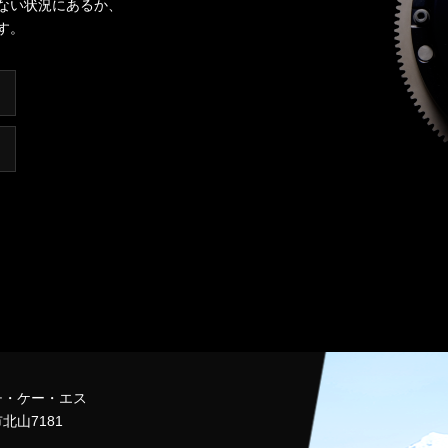
ない状況にあるか、
す。
チ・ケー・エス
北山7181