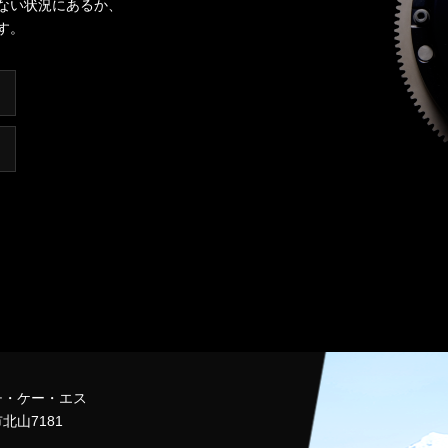
ない状況にあるか、
す。
チ・ケー・エス
北山7181