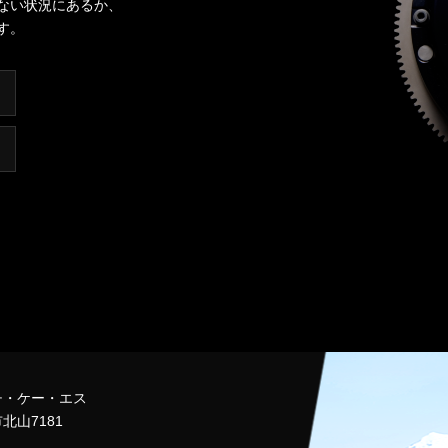
ない状況にあるか、
す。
チ・ケー・エス
北山7181