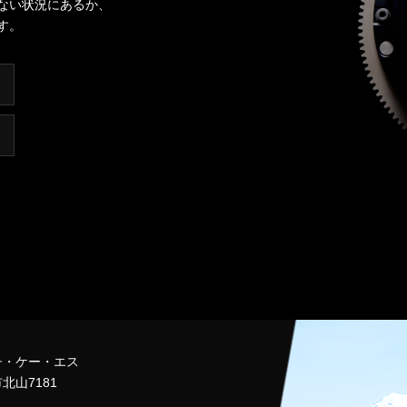
ない状況にあるか、
す。
チ・ケー・エス
北山7181