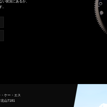
ない状況にあるか、
す。
チ・ケー・エス
北山7181