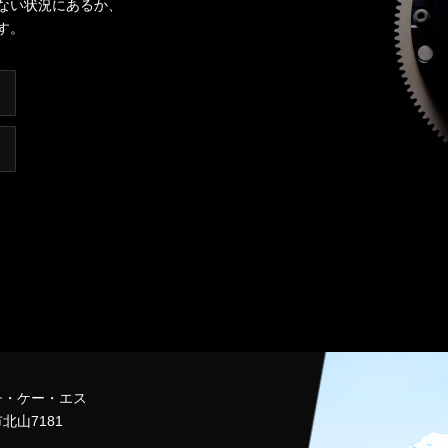
ない状況にあるか、
す。
チ・ケー・エス
北山7181