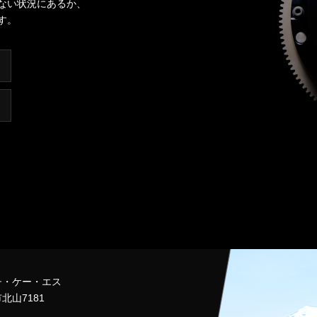
ない状況にあるか、
す。
チ・ケー・エス
北山7181