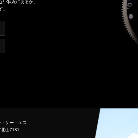
ない状況にあるか、
す。
チ・ケー・エス
北山7181