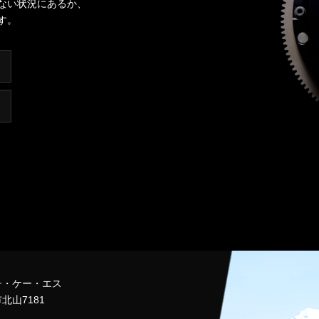
ない状況にあるか、
す。
チ・ケー・エス
北山7181