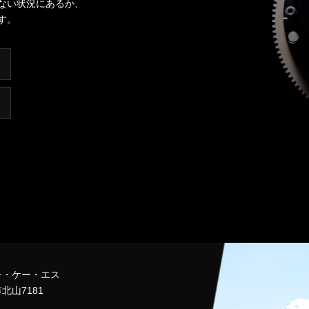
ない状況にあるか、
す。
チ・ケー・エス
北山7181