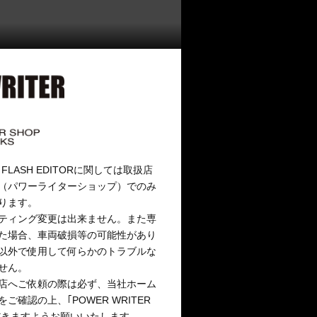
o、FLASH EDITORに関しては取扱店
（パワーライターショップ）でのみ
ります。
ティング変更は出来ません。また専
た場合、車両破損等の可能性があり
以外で使用して何らかのトラブルな
せん。
店へご依頼の際は必ず、当社ホーム
確認の上、｢POWER WRITER
だきますようお願いいたします。