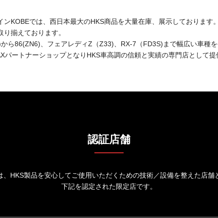
インKOBEでは、西日本最大のHKS商品を大量在庫、展示しております
取り揃えております。
B)から86(ZN6)、フェアレディZ（Z33)、RX-7（FD3S)まで幅広
MAXパートナーショップとなりHKS車高調の信頼と実績の専門店として
認証店舗
は、HKS製品を安心してご使用いただくための技術／設備を整えた店舗
下記を認定された限定店です。