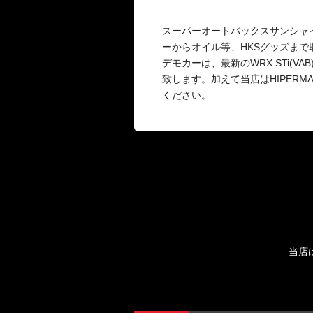
スーパーオートバックスサンシャ
ーからオイル等、HKSグッズまで
デモカーは、最新のWRX STi(VA
致します。加えて当店はHIPER
ください。
当店