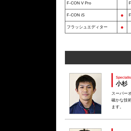
F-CON V Pro
F
●
F-CON iS
F
●
フラッシュエディター
Specialis
小杉
スーパー
確かな技
ます。