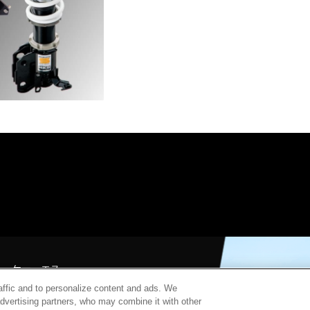
チ・ケー・エス
北山7181
raffic and to personalize content and ads. We
advertising partners, who may combine it with other