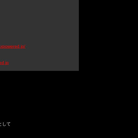
axpowered.jp/
d.jp
として