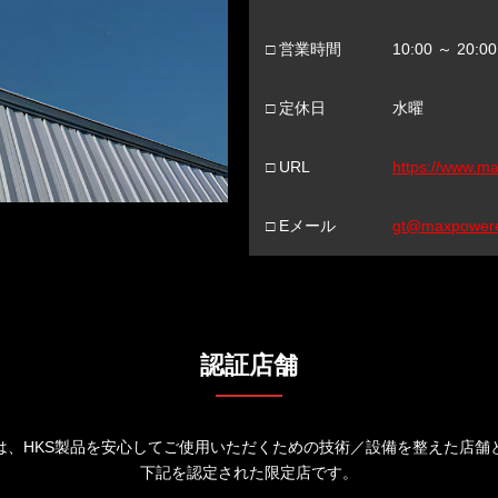
□ 営業時間
10:00 ～ 20:00
□ 定休日
水曜
□ URL
https://www.m
□ Eメール
gt@maxpowere
認証店舗
は、HKS製品を安心してご使用いただくための技術／設備を整えた店舗
下記を認定された限定店です。