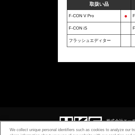
取扱い品
●
F-CON V Pro
F
F-CON iS
F
フラッシュエディター
株式会社エッ
静岡県富士宮市
We collect unique personal identifiers such as cookies to analyze our t