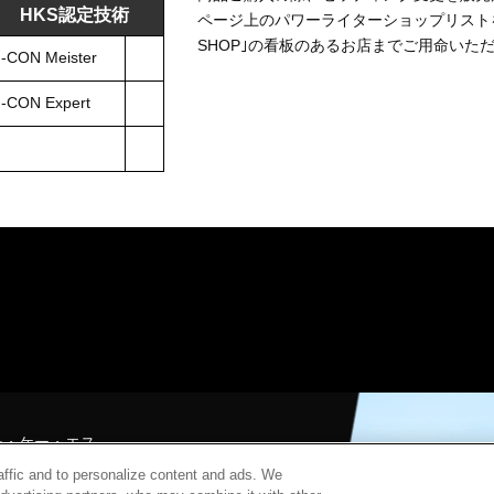
HKS認定技術
ページ上のパワーライターショップリストをご
SHOP｣の看板のあるお店までご用命いた
-CON Meister
-CON Expert
チ・ケー・エス
北山7181
raffic and to personalize content and ads. We