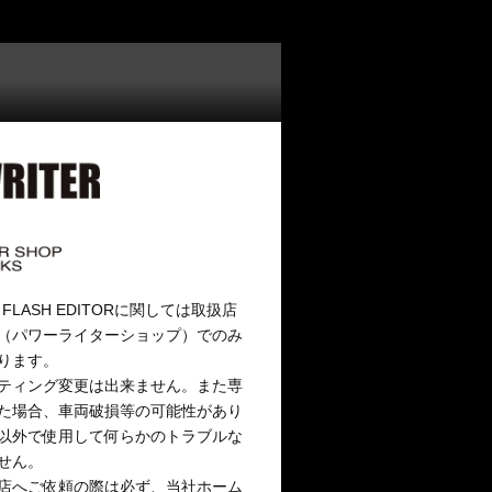
o、FLASH EDITORに関しては取扱店
（パワーライターショップ）でのみ
ります。
ティング変更は出来ません。また専
た場合、車両破損等の可能性があり
以外で使用して何らかのトラブルな
せん。
店へご依頼の際は必ず、当社ホーム