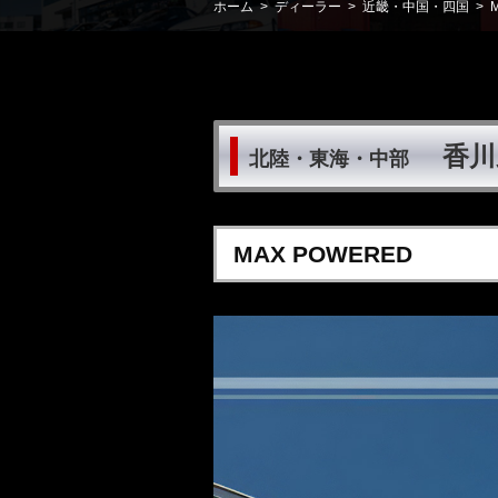
ホーム
>
ディーラー
>
近畿・中国・四国
> M
香川
北陸・東海・中部
MAX POWERED