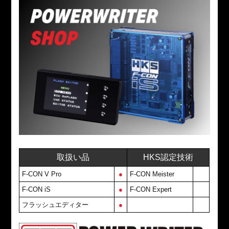
取扱い品
HKS認定技術
F-CON V Pro
●
F-CON Meister
F-CON iS
●
F-CON Expert
フラッシュエディター
●