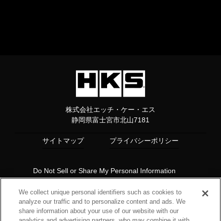
株式会社エッチ・ケー・エス
静岡県富士宮市北山7181
サイトマップ
プライバシーポリシー
Do Not Sell or Share My Personal Information
Copyright© 1997 HKS Co., Ltd. all rights reserved.
We collect unique personal identifiers such as cookies to
analyze our traffic and to personalize content and ads. We
share information about your use of our website with our
analytics and advertising partners, who may combine it with